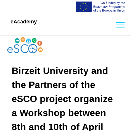
eAcademy
Back
to
top
Back
Birzeit University and
to
top
the Partners of the
eSCO project organize
a Workshop between
8th and 10th of April